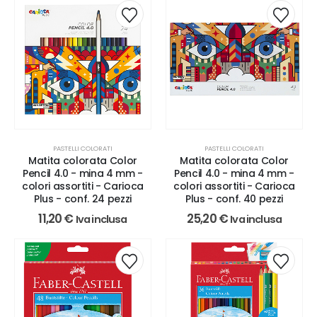
PASTELLI COLORATI
PASTELLI COLORATI
Matita colorata Color
Matita colorata Color
Pencil 4.0 - mina 4 mm -
Pencil 4.0 - mina 4 mm -
colori assortiti - Carioca
colori assortiti - Carioca
Plus - conf. 24 pezzi
Plus - conf. 40 pezzi
11,20
€
25,20
€
Iva inclusa
Iva inclusa