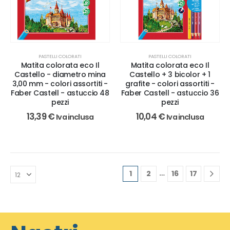
PASTELLI COLORATI
PASTELLI COLORATI
Matita colorata eco Il
Matita colorata eco Il
Castello - diametro mina
Castello + 3 bicolor + 1
3,00 mm - colori assortiti -
grafite - colori assortiti -
Faber Castell - astuccio 48
Faber Castell - astuccio 36
pezzi
pezzi
13,39
€
10,04
€
Iva inclusa
Iva inclusa
…
1
2
16
17