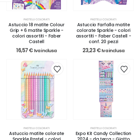
PASTELLI COLORATI
PASTELLI COLORATI
Astuccio 18 matite Colour
Astuccio Farfalla matite
Grip + 6 matite Sparkle -
colorate Sparkle - colori
colori assortiti - Faber
assortiti - Faber Castell -
Castell
conf. 20 pezzi
16,57
€
23,23
€
Iva inclusa
Iva inclusa
PASTELLI COLORATI
PASTELLI COLORATI
Astuccio matite colorate
Expo Kit Candy Collection
Sparkle Pastel - colori
2024 - da terra - Giotto