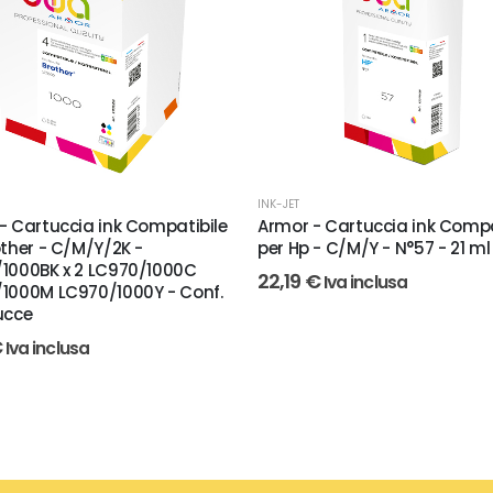
INK-JET
- Cartuccia ink Compatibile
Armor - Cartuccia ink Compa
other - C/M/Y/2K -
per Hp - C/M/Y - N°57 - 21 ml
1000BK x 2 LC970/1000C
22,19
€
Iva inclusa
1000M LC970/1000Y - Conf.
ucce
€
Iva inclusa