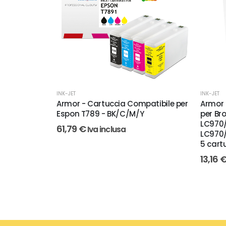
INK-JET
INK-JET
Armor - Cartuccia Compatibile per
Armor 
Espon T789 - BK/C/M/Y
per Br
LC970/
61,79
€
Iva inclusa
LC970/
5 cart
13,16