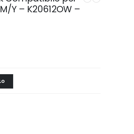
/M/Y – K20612OW –
LO