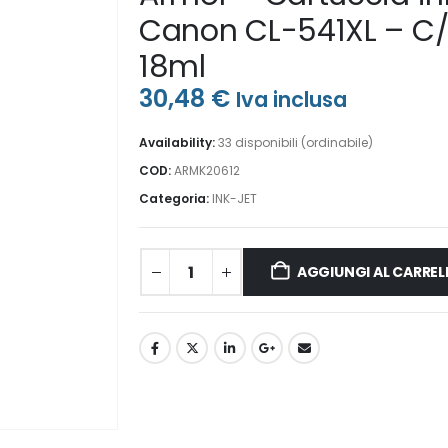
Canon CL-541XL – C
18ml
30,48
€
Iva inclusa
Availability:
33 disponibili (ordinabile)
COD:
ARMK20612
Categoria:
INK-JET
AGGIUNGI AL CARREL