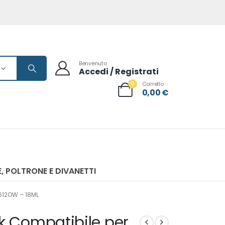
Benvenuto
Accedi / Registrati
0
Carrello
0,00
€
, POLTRONE E DIVANETTI
612OW – 18ML
k Compatibile per