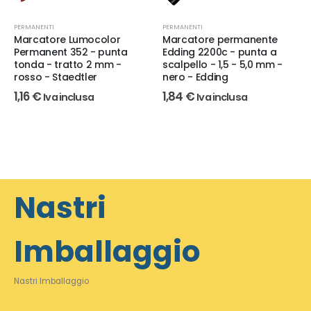
PERMANENTI
PERMANENTI
Marcatore Lumocolor
Marcatore permanente
Permanent 352 - punta
Edding 2200c - punta a
tonda - tratto 2 mm -
scalpello - 1,5 - 5,0 mm -
rosso - Staedtler
nero - Edding
1,16
€
1,84
€
Iva inclusa
Iva inclusa
Nastri
Imballaggio
Nastri Imballaggio