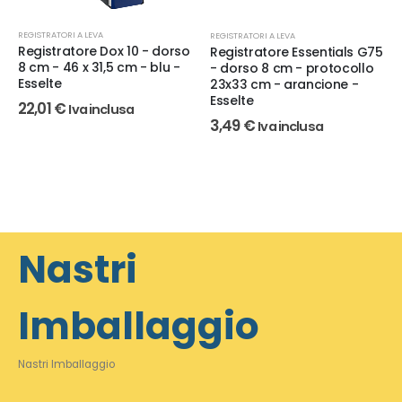
REGISTRATORI A LEVA
REGISTRATORI A LEVA
Registratore Dox 10 - dorso
Registratore Essentials G75
8 cm - 46 x 31,5 cm - blu -
- dorso 8 cm - protocollo
Esselte
23x33 cm - arancione -
Esselte
22,01
€
Iva inclusa
3,49
€
Iva inclusa
Nastri
Imballaggio
Nastri Imballaggio