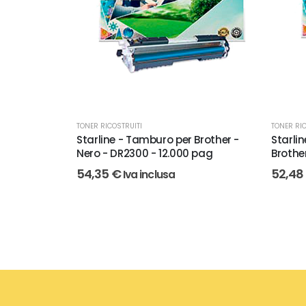
TONER RICOSTRUITI
TONER RIC
Starline - Tamburo per Brother -
Starlin
Nero - DR2300 - 12.000 pag
Brothe
54,35
€
52,48
Iva inclusa