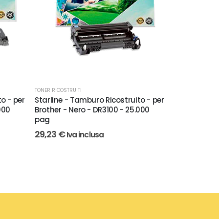
TONER RICOSTRUITI
TONER RICOSTRUIT
o - per
Starline - Tamburo Ricostruito - per
Starline - To
000
Brother - Nero - DR3100 - 25.000
Brother - Ne
pag
19,22
€
Iva 
29,23
€
Iva inclusa