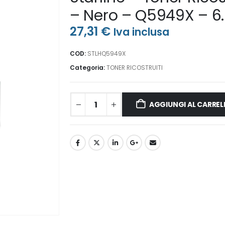
– Nero – Q5949X – 6
27,31
€
Iva inclusa
COD:
STLHQ5949X
Categoria:
TONER RICOSTRUITI
AGGIUNGI AL CARREL