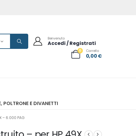
Benvenuto
Accedi / Registrati
0
Carrello
0,00
€
, POLTRONE E DIVANETTI
X – 6.000 PAG
struito – per HP 49X