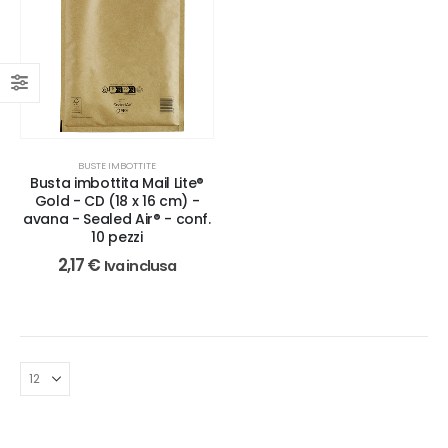
BUSTE IMBOTTITE
Busta imbottita Mail Lite®
Gold - CD (18 x 16 cm) -
avana - Sealed Air® - conf.
10 pezzi
2,17
€
Iva inclusa