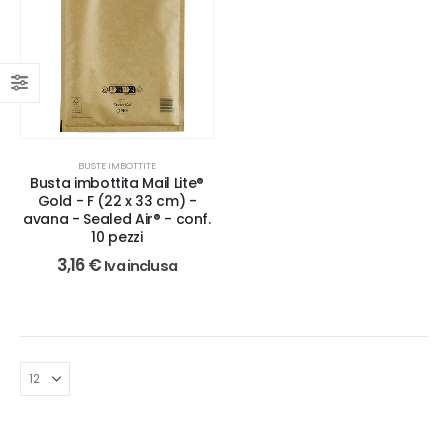
BUSTE IMBOTTITE
Busta imbottita Mail Lite®
Gold - F (22 x 33 cm) -
avana - Sealed Air® - conf.
10 pezzi
3,16
€
Iva inclusa