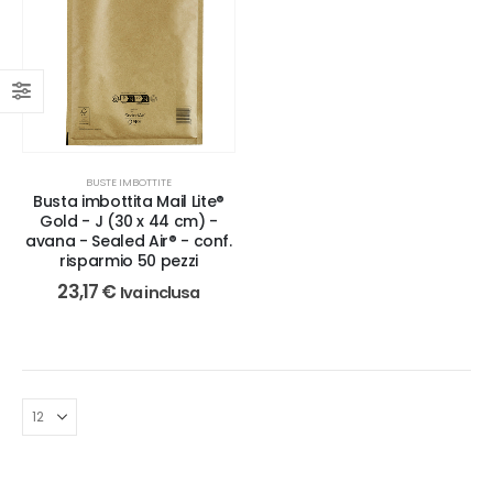
BUSTE IMBOTTITE
Busta imbottita Mail Lite®
Gold - J (30 x 44 cm) -
avana - Sealed Air® - conf.
risparmio 50 pezzi
23,17
€
Iva inclusa