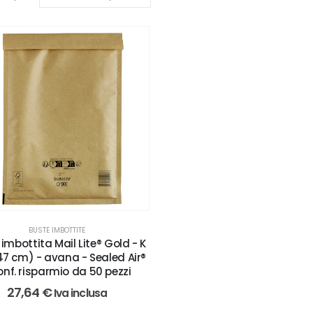
BUSTE IMBOTTITE
imbottita Mail Lite® Gold - K
47 cm) - avana - Sealed Air®
onf. risparmio da 50 pezzi
27,64
€
Iva inclusa