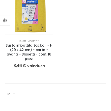
BUSTE IMBOTTITE
Busta imbottita Sacboll - H
(29 x 42 cm) - carta -
avana - Blasetti - conf. 10
pezzi
3,46
€
Iva inclusa