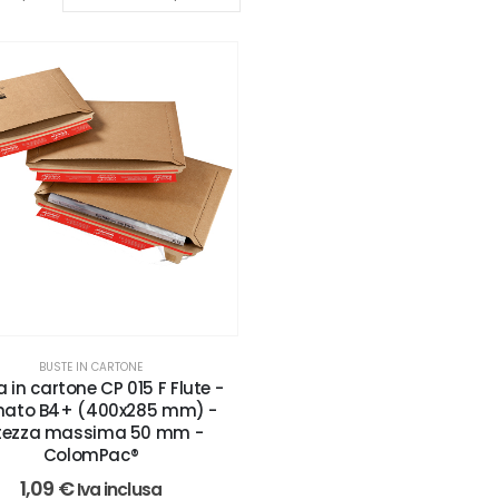
BUSTE IN CARTONE
 in cartone CP 015 F Flute -
mato B4+ (400x285 mm) -
tezza massima 50 mm -
ColomPac®
1,09
€
Iva inclusa