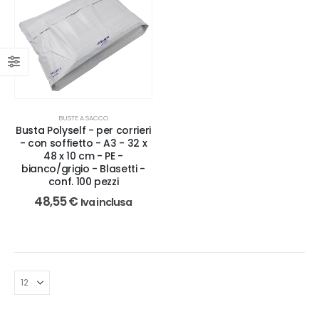
BUSTE A SACCO
Busta Polyself - per corrieri
- con soffietto - A3 - 32 x
48 x 10 cm - PE -
bianco/grigio - Blasetti -
conf. 100 pezzi
48,55
€
Iva inclusa