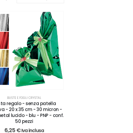
BUSTE E FOGLI CRYSTAL
ta regalo - senza patella
a - 20 x 35 cm - 30 micron -
etal lucido - blu - PNP - conf.
50 pezzi
6,25
€
Iva inclusa