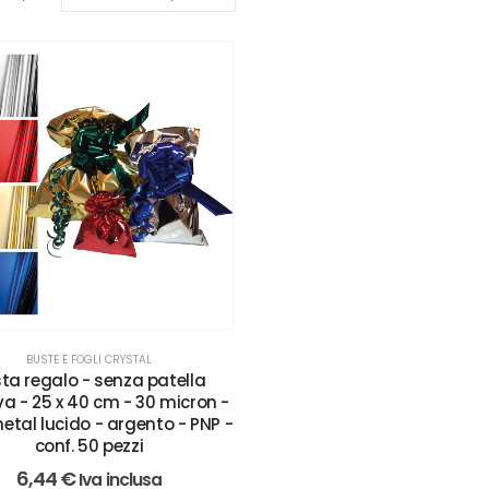
BUSTE E FOGLI CRYSTAL
ta regalo - senza patella
a - 25 x 40 cm - 30 micron -
metal lucido - argento - PNP -
conf. 50 pezzi
6,44
€
Iva inclusa