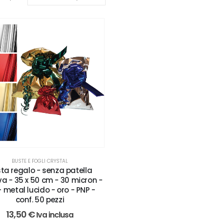
BUSTE E FOGLI CRYSTAL
ta regalo - senza patella
a - 35 x 50 cm - 30 micron -
- metal lucido - oro - PNP -
conf. 50 pezzi
13,50
€
Iva inclusa