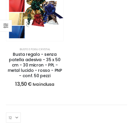
BUSTE E FOGLI CRYSTAL
Busta regalo - senza
patella adesiva - 35 x 50
cm - 30 micron - PPL -
metal lucido - rosso - PNP
- conf. 50 pezzi
13,50
€
Iva inclusa