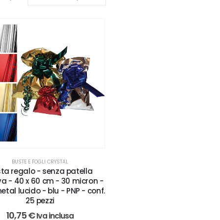
BUSTE E FOGLI CRYSTAL
ta regalo - senza patella
a - 40 x 60 cm - 30 micron -
etal lucido - blu - PNP - conf.
25 pezzi
10,75
€
Iva inclusa