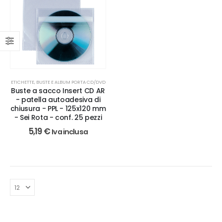
ETICHETTE, BUSTE E ALBUM PORTA CD/DVD
Buste a sacco Insert CD AR
- patella autoadesiva di
chiusura - PPL - 125x120 mm
- Sei Rota - conf. 25 pezzi
5,19
€
Iva inclusa