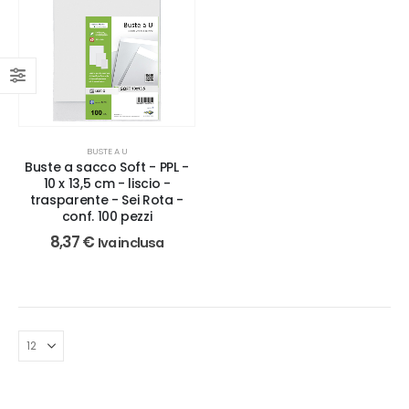
BUSTE A U
Buste a sacco Soft - PPL -
10 x 13,5 cm - liscio -
trasparente - Sei Rota -
conf. 100 pezzi
8,37
€
Iva inclusa