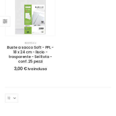
BUSTE A U
Buste a sacco Soft - PPL -
18 x 24 cm - liscio -
trasparente - Sei Rota -
conf. 25 pezzi
3,00
€
Iva inclusa