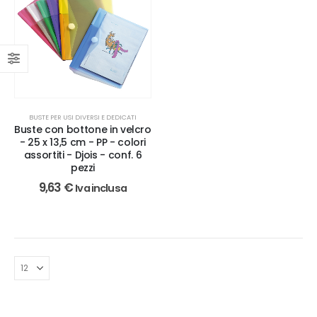
BUSTE PER USI DIVERSI E DEDICATI
Buste con bottone in velcro
- 25 x 13,5 cm - PP - colori
assortiti - Djois - conf. 6
pezzi
9,63
€
Iva inclusa