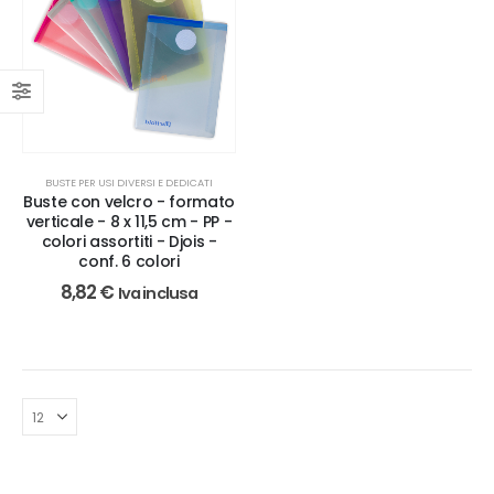
BUSTE PER USI DIVERSI E DEDICATI
Buste con velcro - formato
verticale - 8 x 11,5 cm - PP -
colori assortiti - Djois -
conf. 6 colori
8,82
€
Iva inclusa