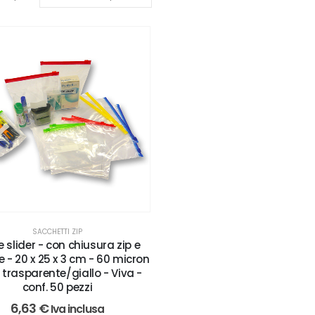
SACCHETTI ZIP
 slider - con chiusura zip e
e - 20 x 25 x 3 cm - 60 micron
- trasparente/giallo - Viva -
conf. 50 pezzi
6,63
€
Iva inclusa