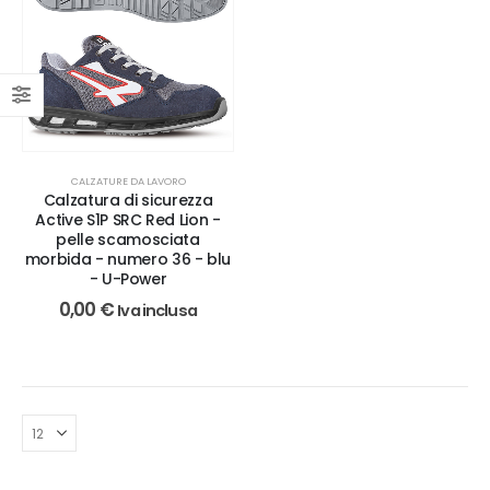
CALZATURE DA LAVORO
Calzatura di sicurezza
Active S1P SRC Red Lion -
pelle scamosciata
morbida - numero 36 - blu
- U-Power
0,00
€
Iva inclusa