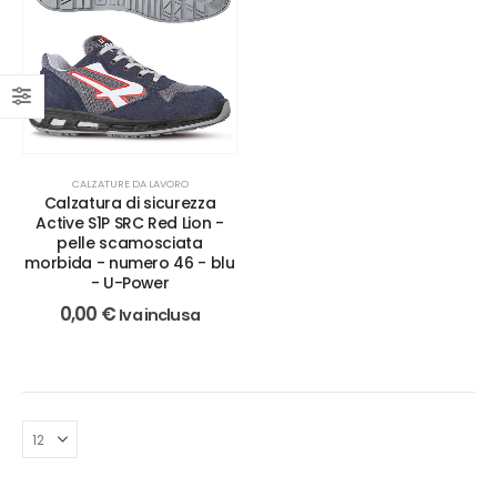
CALZATURE DA LAVORO
Calzatura di sicurezza
Active S1P SRC Red Lion -
pelle scamosciata
morbida - numero 46 - blu
- U-Power
0,00
€
Iva inclusa