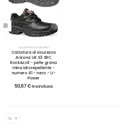
CALZATURE DA LAVORO
Calzatura di sicurezza
Arizona UK S3 SRC
Rock&roll - pelle grana
mina idrorepellente -
numero 41 - nero - U-
Power
50,67
€
Iva inclusa