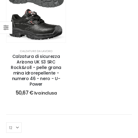
CALZATURE DA LAVORO
Calzatura di sicurezza
Arizona UK S3 SRC
Rock&roll - pelle grana
mina idrorepellente -
numero 46 - nero - U-
Power
50,67
€
Iva inclusa