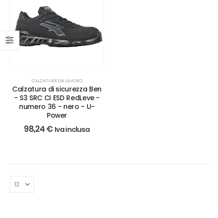
CALZATURE DA LAVORO
Calzatura di sicurezza Ben
- S3 SRC CI ESD RedLeve -
numero 36 - nero - U-
Power
98,24
€
Iva inclusa