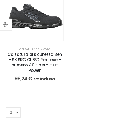
CALZATURE DA LAVORO
Calzatura di sicurezza Ben
- S3 SRC CI ESD RedLeve -
numero 40 - nero - U-
Power
98,24
€
Iva inclusa