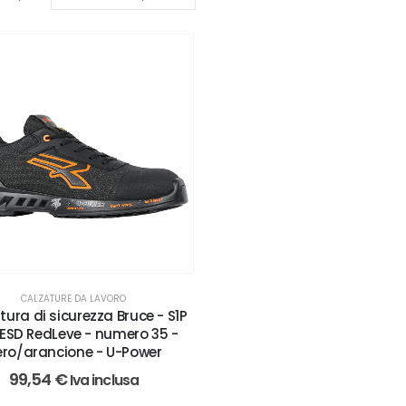
CALZATURE DA LAVORO
tura di sicurezza Bruce - S1P
ESD RedLeve - numero 35 -
ero/arancione - U-Power
99,54
€
Iva inclusa