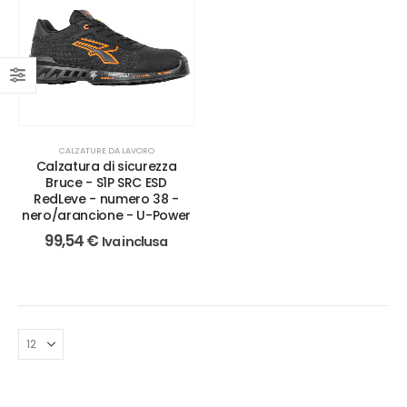
CALZATURE DA LAVORO
Calzatura di sicurezza
Bruce - S1P SRC ESD
RedLeve - numero 38 -
nero/arancione - U-Power
99,54
€
Iva inclusa