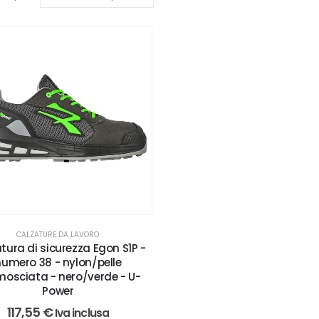
CALZATURE DA LAVORO
tura di sicurezza Egon S1P -
numero 38 - nylon/pelle
osciata - nero/verde - U-
Power
117,55
€
Iva inclusa