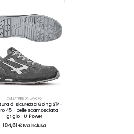
CALZATURE DA LAVORO
ura di sicurezza Going S1P -
o 45 - pelle scamosciata -
grigio - U-Power
104,61
€
Iva inclusa