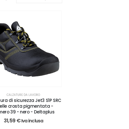
CALZATURE DA LAVORO
ura di sicurezza Jet3 S1P SRC
pelle crosta pigmentata -
ero 39 - nero - Deltaplus
31,59
€
Iva inclusa