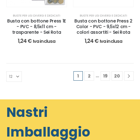
BUSTE PER USI DIVERSI E DEDICATI
BUSTE PER USI DIVERSI E DEDICATI
Busta con bottone Press 1E
Busta con bottone Press 2
- PVC - 8,5x11 cm -
Color - PVC - 9,5x12 cm -
trasparente - Sei Rota
colori assortiti - Sei Rota
1,24
€
1,24
€
Iva inclusa
Iva inclusa
…
1
2
19
20
Nastri
Imballaggio