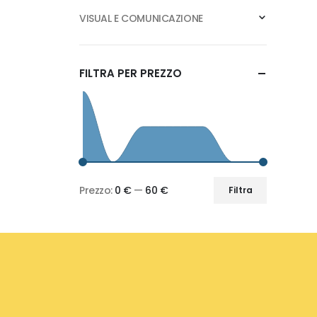
VISUAL E COMUNICAZIONE
FILTRA PER PREZZO
Prezzo:
0 €
—
60 €
Filtra
Prezzo
Prezzo
Min
Max