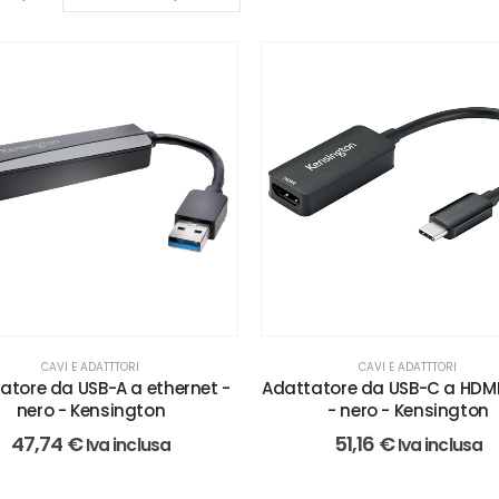
CAVI E ADATTTORI
CAVI E ADATTTORI
atore da USB-A a ethernet -
Adattatore da USB-C a HDM
nero - Kensington
- nero - Kensington
47,74
€
51,16
€
Iva inclusa
Iva inclusa