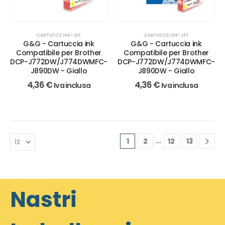
CARTUCCE INK-JET
CARTUCCE INK-JET
G&G - Cartuccia ink
G&G - Cartuccia ink
Compatibile per Brother
Compatibile per Brother
DCP-J772DW/J774DWMFC-
DCP-J772DW/J774DWMFC-
J890DW - Giallo
J890DW - Giallo
4,36
€
4,36
€
Iva inclusa
Iva inclusa
…
1
2
12
13
Nastri