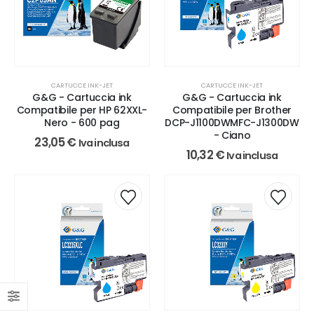
CARTUCCE INK-JET
CARTUCCE INK-JET
G&G - Cartuccia ink
G&G - Cartuccia ink
Compatibile per HP 62XXL-
Compatibile per Brother
Nero - 600 pag
DCP-J1100DWMFC-J1300DW
- Ciano
23,05
€
Iva inclusa
10,32
€
Iva inclusa