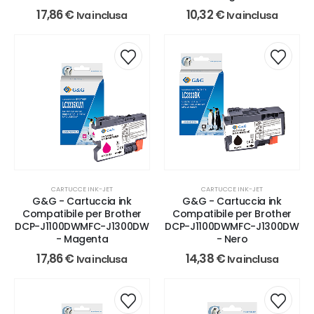
17,86
€
10,32
€
Iva inclusa
Iva inclusa
CARTUCCE INK-JET
CARTUCCE INK-JET
G&G - Cartuccia ink
G&G - Cartuccia ink
Compatibile per Brother
Compatibile per Brother
DCP-J1100DWMFC-J1300DW
DCP-J1100DWMFC-J1300DW
- Magenta
- Nero
17,86
€
14,38
€
Iva inclusa
Iva inclusa