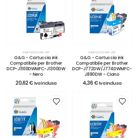
CARTUCCE INK-JET
CARTUCCE INK-JET
G&G - Cartuccia ink
G&G - Cartuccia ink
Compatibile per Brother
Compatibile per Brother
DCP-J1100DWMFC-J1300DW
DCP-J772DW/J774DWMFC-
- Nero
J890DW - Ciano
20,62
€
4,36
€
Iva inclusa
Iva inclusa