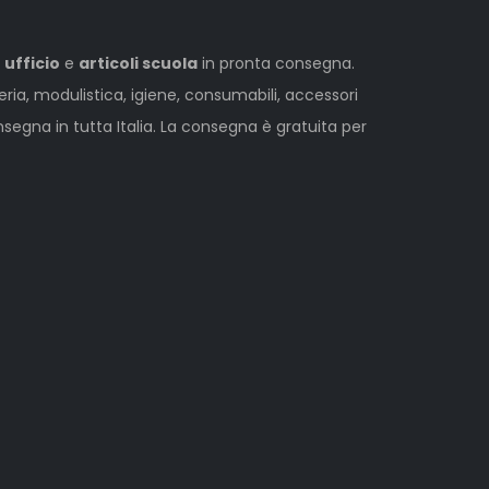
 ufficio
e
articoli scuola
in pronta consegna.
leria, modulistica, igiene, consumabili, accessori
egna in tutta Italia. La consegna è gratuita per