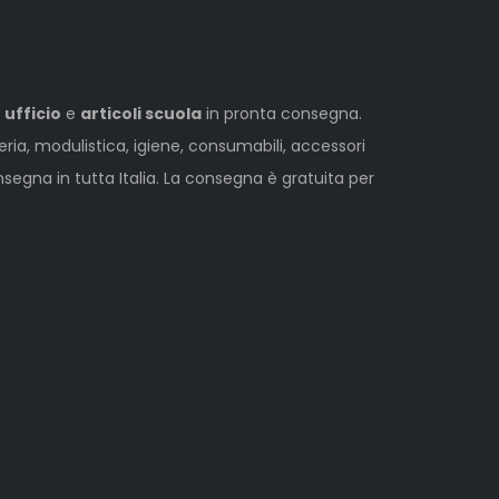
 ufficio
e
articoli scuola
in pronta consegna.
leria, modulistica, igiene, consumabili, accessori
egna in tutta Italia. La consegna è gratuita per