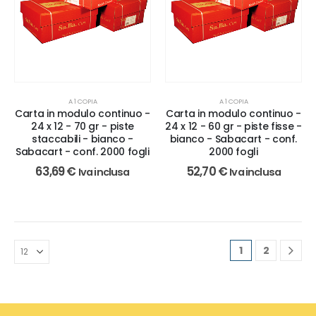
A 1 COPIA
A 1 COPIA
Carta in modulo continuo -
Carta in modulo continuo -
24 x 12 - 70 gr - piste
24 x 12 - 60 gr - piste fisse -
staccabili - bianco -
bianco - Sabacart - conf.
Sabacart - conf. 2000 fogli
2000 fogli
63,69
€
52,70
€
Iva inclusa
Iva inclusa
1
2