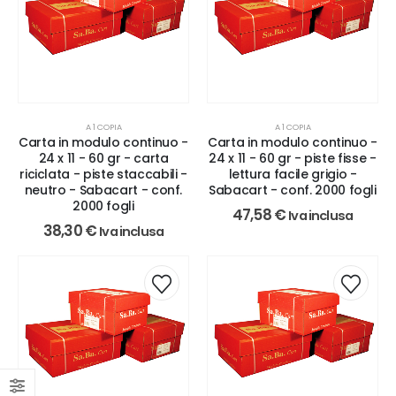
A 1 COPIA
A 1 COPIA
Carta in modulo continuo -
Carta in modulo continuo -
24 x 11 - 60 gr - carta
24 x 11 - 60 gr - piste fisse -
riciclata - piste staccabili -
lettura facile grigio -
neutro - Sabacart - conf.
Sabacart - conf. 2000 fogli
2000 fogli
47,58
€
Iva inclusa
38,30
€
Iva inclusa