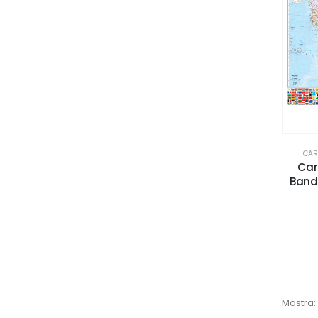
Min
Max
CAR
Car
Bandi
Mostra: