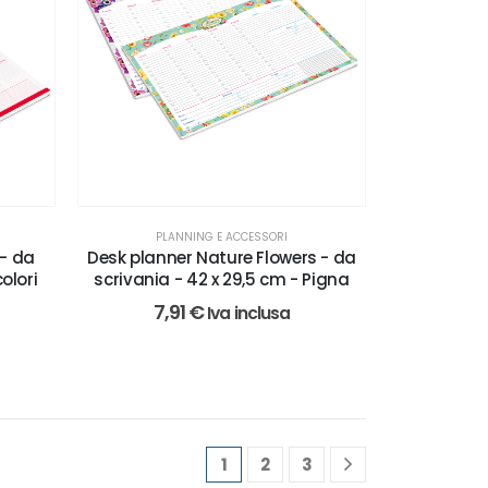
PLANNING E ACCESSORI
- da
Desk planner Nature Flowers - da
olori
scrivania - 42 x 29,5 cm - Pigna
7,91
€
Iva inclusa
1
2
3