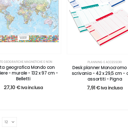
TE GEOGRAFICHE MAGNETICHE E NON
PLANNING E ACCESSORI
ta geografica Mondo con
Desk planner Monocromo 
ere - murale - 132 x 97 cm -
scrivania - 42 x 29,5 cm - c
Belletti
assortiti - Pigna
27,10
€
7,91
€
Iva inclusa
Iva inclusa