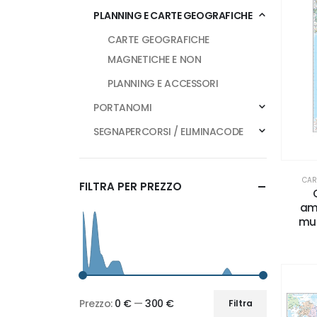
PLANNING E CARTE GEOGRAFICHE
CARTE GEOGRAFICHE
MAGNETICHE E NON
PLANNING E ACCESSORI
PORTANOMI
SEGNAPERCORSI / ELIMINACODE
CAR
FILTRA PER PREZZO
amm
mur
Prezzo:
0 €
—
300 €
Filtra
Prezzo
Prezzo