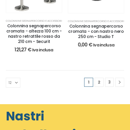
COLONNINE SEGNAPERCORSO E ACCESSORI
COLONNINE SEGNAPERCORSO E ACCESSORI
Colonnina segnapercorso
Colonnina segnapercorso
cromata - altezza 100 cm -
cromata - con nastro nero
nastro retrattile rosso da
250 cm - Studio T
210 cm - Securit
0,00
€
Iva inclusa
121,27
€
Iva inclusa
1
2
3
Nastri