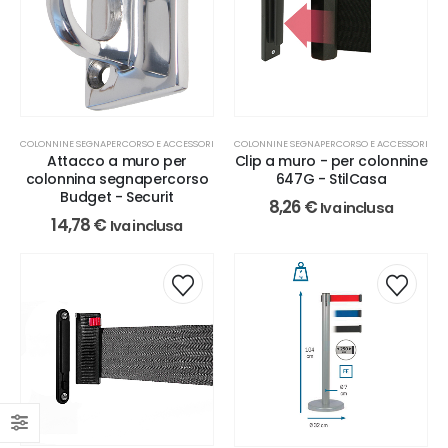
COLONNINE SEGNAPERCORSO E ACCESSORI
COLONNINE SEGNAPERCORSO E ACCESSORI
Attacco a muro per
Clip a muro - per colonnine
colonnina segnapercorso
647G - StilCasa
Budget - Securit
8,26
€
Iva inclusa
14,78
€
Iva inclusa