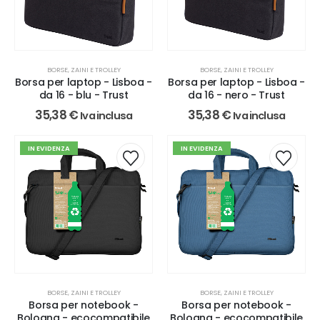
BORSE, ZAINI E TROLLEY
BORSE, ZAINI E TROLLEY
Borsa per laptop - Lisboa -
Borsa per laptop - Lisboa -
da 16 - blu - Trust
da 16 - nero - Trust
35,38
€
35,38
€
Iva inclusa
Iva inclusa
IN EVIDENZA
IN EVIDENZA
BORSE, ZAINI E TROLLEY
BORSE, ZAINI E TROLLEY
Borsa per notebook -
Borsa per notebook -
Bologna - ecocompatibile
Bologna - ecocompatibile