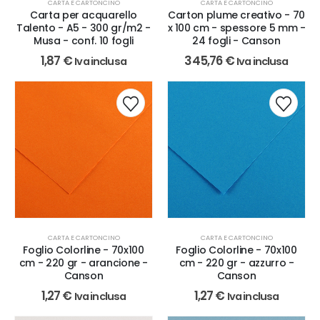
CARTA E CARTONCINO
CARTA E CARTONCINO
Carta per acquarello
Carton plume creativo - 70
Talento - A5 - 300 gr/m2 -
x 100 cm - spessore 5 mm -
Musa - conf. 10 fogli
24 fogli - Canson
1,87
€
345,76
€
Iva inclusa
Iva inclusa
CARTA E CARTONCINO
CARTA E CARTONCINO
Foglio Colorline - 70x100
Foglio Colorline - 70x100
cm - 220 gr - arancione -
cm - 220 gr - azzurro -
Canson
Canson
1,27
€
1,27
€
Iva inclusa
Iva inclusa