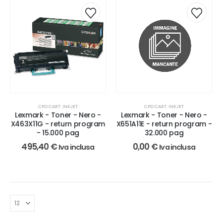
CPD CART. INKJET
CPD CART. INKJET
Lexmark - Toner - Nero -
Lexmark - Toner - Nero -
X463X11G - return program
X651A11E - return program -
- 15.000 pag
32.000 pag
495,40
€
0,00
€
Iva inclusa
Iva inclusa