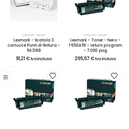
CPD CART. INKJET
CPD CART. INKJET
Lexmark - Scatola 3
Lexmark - Toner - Nero -
cartucce Punti di finitura -
T650A11E - return program
11K3188
- 7.000 pag
91,21
€
295,57
€
Iva inclusa
Iva inclusa