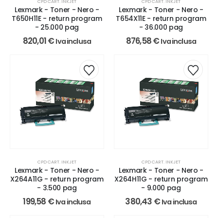
CPD CART. INKJET
CPD CART. INKJET
Lexmark - Toner - Nero -
Lexmark - Toner - Nero -
T650H11E - return program
T654X11E - return program
- 25.000 pag
- 36.000 pag
820,01
€
876,58
€
Iva inclusa
Iva inclusa
CPD CART. INKJET
CPD CART. INKJET
Lexmark - Toner - Nero -
Lexmark - Toner - Nero -
X264A11G - return program
X264H11G - return program
- 3.500 pag
- 9.000 pag
199,58
€
380,43
€
Iva inclusa
Iva inclusa