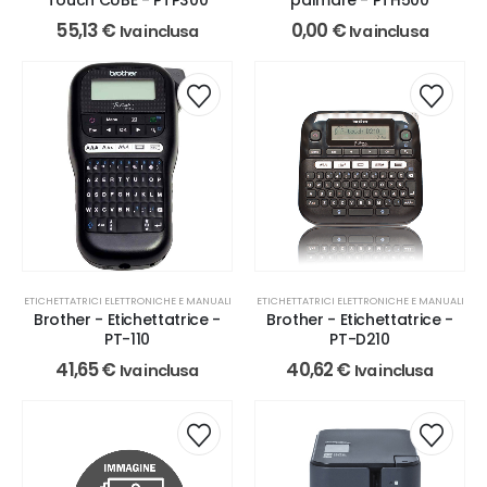
Touch CUBE - PTP300
palmare - PTH500
55,13
€
0,00
€
Iva inclusa
Iva inclusa
ETICHETTATRICI ELETTRONICHE E MANUALI
ETICHETTATRICI ELETTRONICHE E MANUALI
Brother - Etichettatrice -
Brother - Etichettatrice -
PT-110
PT-D210
41,65
€
40,62
€
Iva inclusa
Iva inclusa