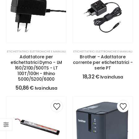
ETICHETTATRICI ELETTRONICHE E MANUALI
ETICHETTATRICI ELETTRONICHE E MANUALI
Adattatore per
Brother - Adattatore
etichettatrici Dymo - LM
corrente per etichettatrici -
160/210D/500TS - LT
serie PT
100T/100H - Rhino
18,32
€
Iva inclusa
5000/5200/6000
50,86
€
Iva inclusa