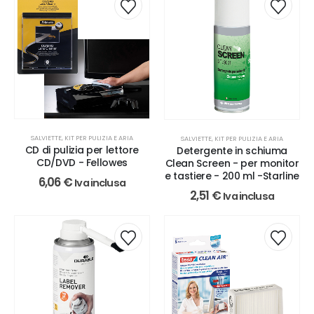
SALVIETTE, KIT PER PULIZIA E ARIA
SALVIETTE, KIT PER PULIZIA E ARIA
CD di pulizia per lettore
Detergente in schiuma
CD/DVD - Fellowes
Clean Screen - per monitor
e tastiere - 200 ml -Starline
6,06
€
Iva inclusa
2,51
€
Iva inclusa