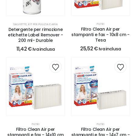
FILTRI
SALVIETTE, KIT PER PULIZIA E ARIA
Filtro Clean Air per
Detergente per rimozione
stampanti e fax - 10x8 cm -
etichette Label Remover -
Tesa
200 ml- Durable
25,52
€
11,42
€
Iva inclusa
Iva inclusa
FILTRI
FILTRI
Filtro Clean Air per
Filtro Clean Air per
stampanti e fax - 14x10 cm
stampanti e fax - 14x7 cm -