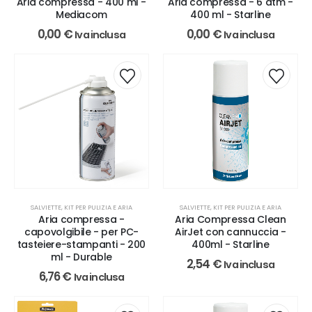
Aria compressa - 400 ml -
Aria compressa - 6 atm -
Mediacom
400 ml - Starline
0,00
€
0,00
€
Iva inclusa
Iva inclusa
SALVIETTE, KIT PER PULIZIA E ARIA
SALVIETTE, KIT PER PULIZIA E ARIA
Aria compressa -
Aria Compressa Clean
capovolgibile - per PC-
AirJet con cannuccia -
tasteiere-stampanti - 200
400ml - Starline
ml - Durable
2,54
€
Iva inclusa
6,76
€
Iva inclusa