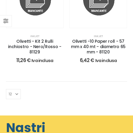
INKJET
INKJET
Olivetti - Kit 2 Rulli
Olivetti -10 Paper roll - 57
inchiostro - Nero/Rosso -
mm x 40 mt - diametro 65
81129
mm - 81120
11,26
€
6,42
€
Iva inclusa
Iva inclusa
Nastri