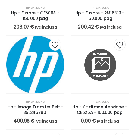
HP-SAMSUNG
HP-SAMSUNG
Hp - Fusore - CE506A -
Hp - Fusore - RM16319 -
150.000 pag
150.000 pag
208,07
€
200,42
€
Iva inclusa
Iva inclusa
HP-SAMSUNG
HP-SAMSUNG
Hp - Image Transfer Belt -
Hp - Kit di manutenzione -
B5L2467901
CE525A - 100.000 pag
400,96
€
0,00
€
Iva inclusa
Iva inclusa