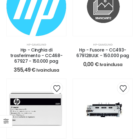
HP-SAMSUNG
HP-SAMSUNG
Hp - Cinghia di
Hp - Fusore - CC493-
trasferimento - CC468-
67912BULK - 150.000 pag
67927 - 150.000 pag
0,00
€
Iva inclusa
355,49
€
Iva inclusa