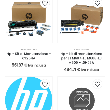
HP-SAMSUNG
HP-SAMSUNG
Hp - Kit di Manutenzione -
Hp - kit di manutenzione
CF254A
per LJ M607-LJ M608-LJ
M609 - L0H25A
561,87
€
Iva inclusa
484,71
€
Iva inclusa