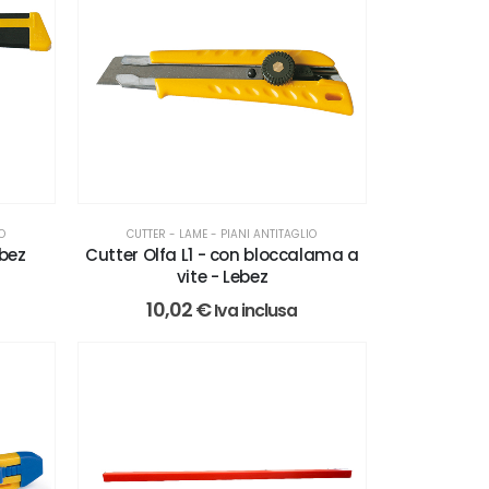
IO
CUTTER - LAME - PIANI ANTITAGLIO
ebez
Cutter Olfa L1 - con bloccalama a
vite - Lebez
10,02
€
Iva inclusa