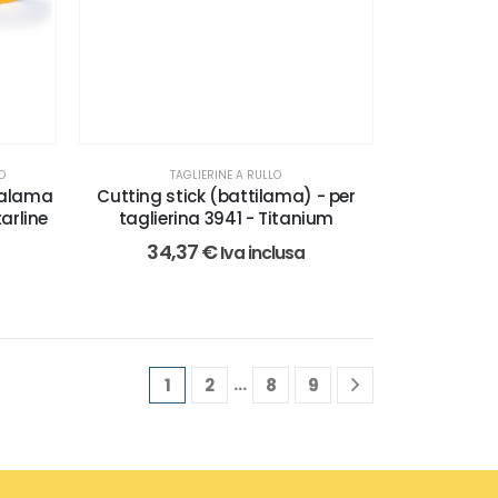
IO
TAGLIERINE A RULLO
calama
Cutting stick (battilama) - per
arline
taglierina 3941 - Titanium
34,37
€
Iva inclusa
…
1
2
8
9