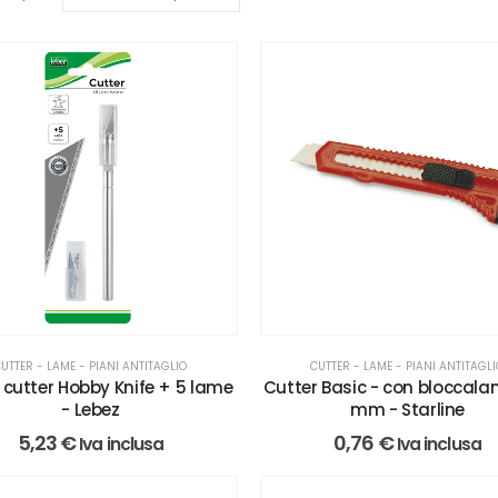
CUTTER - LAME - PIANI ANTITAGL
UTTER - LAME - PIANI ANTITAGLIO
Cutter Basic - con bloccala
r cutter Hobby Knife + 5 lame
mm - Starline
- Lebez
0,76
€
5,23
€
Iva inclusa
Iva inclusa